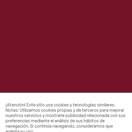
¡Atención! Este sitio usa cookies y tecnologías similares.
Notas: Utilizamos cookies propias y de terceros para mejorar
nuestros servicios y mostrarle publicidad relacionada con sus
preferencias mediante el análisis de sus hábitos de
navegación. Si continúa navegando, consideramos que
acepta su uso.