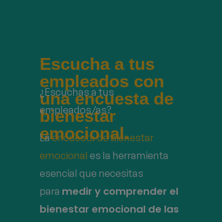
Escucha a tus
empleados con
¿Escuchas a tus
una encuesta de
empleados/as?
bienestar
emocional.
La
encuesta de bienestar
emocional
es la herramienta
esencial que necesitas
medir y comprender el
para
bienestar emocional de las