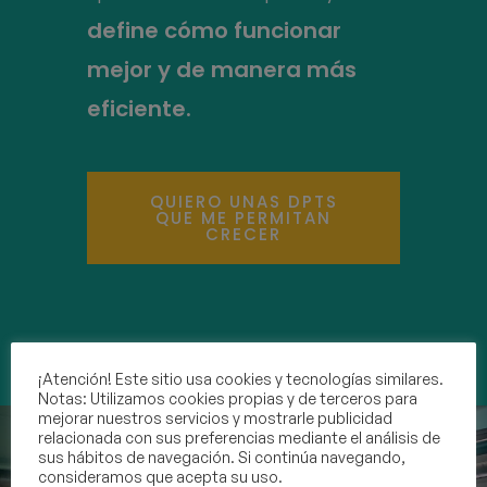
define cómo funcionar
mejor y de manera más
eficiente.
QUIERO UNAS DPTS
QUE ME PERMITAN
CRECER
¡Atención! Este sitio usa cookies y tecnologías similares.
Notas: Utilizamos cookies propias y de terceros para
mejorar nuestros servicios y mostrarle publicidad
relacionada con sus preferencias mediante el análisis de
sus hábitos de navegación. Si continúa navegando,
consideramos que acepta su uso.