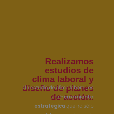
Realizamos
estudios de
clima laboral y
diseño de planes
Un estudio de clima laboral, es
de acción.
herramienta
una
estratégica
que no sólo