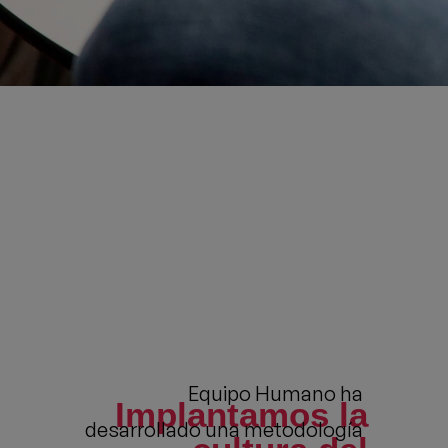
Equipo Humano ha
Implantamos la
desarrollado una metodología