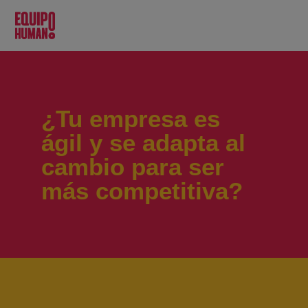
¿Tu empresa es
ágil y se adapta al
cambio para ser
más competitiva?