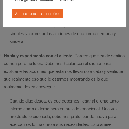
y sencilla.
Aceptar todas las cookies
No procedimientos que regulen absolutamente todo el
proceder de la persona y del proyecto, sino marcar hitos
simples y expresar las acciones de una forma cercana y
sincera.
Habla y experimenta con el cliente.
Parece que sea de sentido
común pero no lo es. Debemos hablar con el cliente para
explicarle las acciones que estamos llevando a cabo y verifique
que realmente eso que le estamos mostrando es lo que
realmente desea conseguir.
Cuando digo desea, es que debemos llegar al cliente tanto
interno como externo pero en su lado emocional. Una vez
mostrado lo diseñado, debemos prototipar de nuevo para
acercarnos lo máximo a sus necesidades. Esto a nivel