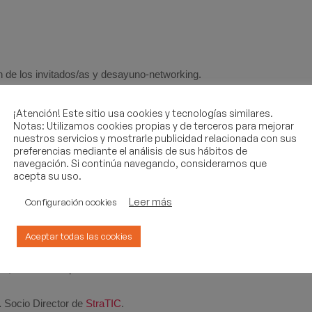
 de los invitados/as y desayuno-networking.
IAS:
¡Atención! Este sitio usa cookies y tecnologías similares.
Notas: Utilizamos cookies propias y de terceros para mejorar
nuestros servicios y mostrarle publicidad relacionada con sus
at.
Socio Director de
GB Consultores
.
preferencias mediante el análisis de sus hábitos de
aria: cifras y tendencias.
navegación. Si continúa navegando, consideramos que
acepta su uso.
irector Gerente de
Cubierta Solar
.
Leer más
Configuración cookies
micos y de sostenibilidad del autocunsumo fotovoltaico en el sector 
Aceptar todas las cookies
.
Director de Desarrollo de Negocio de
Equipo Humano
.
o, cuestión de personas.
.
Socio Director de
StraTIC
.