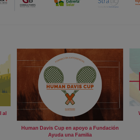
 al
Human Davis Cup en apoyo a Fundación
Ayuda una Familia