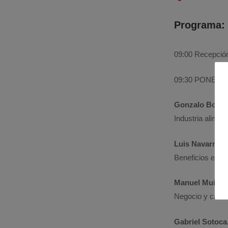
Programa:
09:00 Recepción
09:30 PONENC
Gonzalo Boron
Industria aliment
Luis Navarro.
D
Beneficios econó
Manuel Muñoz
Negocio y cambi
Gabriel Sotoca