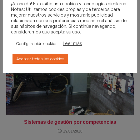
¡Atención! Este sitio usa cookies y tecnologías similares.
19/01/2018
Notas: Utilizamos cookies propias y de terceros para
mejorar nuestros servicios y mostrarle publicidad
relacionada con sus preferencias mediante el análisis de
sus hábitos de navegación. Si continúa navegando,
consideramos que acepta su uso.
Leer más
Configuración cookies
Aceptar todas las cookies
Sistemas de gestión por competencias
19/01/2018