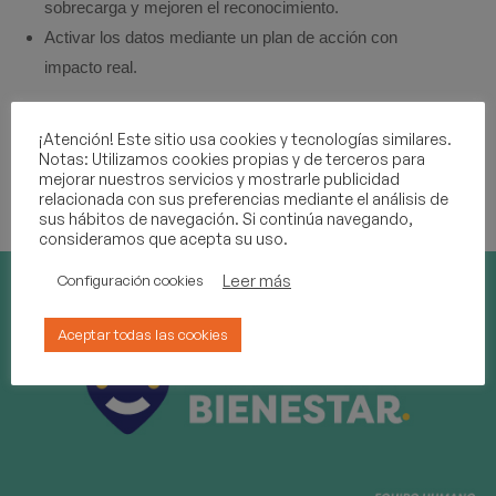
sobrecarga y mejoren el reconocimiento.
Activar los datos mediante un plan de acción con
impacto real.
«
Hoy hablar de bienestar ya no es un extra, es una palanca
¡Atención! Este sitio usa cookies y tecnologías similares.
estratégica que influye directamente en la productividad, el
Notas: Utilizamos cookies propias y de terceros para
mejorar nuestros servicios y mostrarle publicidad
compromiso, la retención del talento y el absentismo
”, señaló
relacionada con sus preferencias mediante el análisis de
José Enrique García
, CEO de Equipo Humano.
sus hábitos de navegación. Si continúa navegando,
consideramos que acepta su uso.
Leer más
Configuración cookies
Aceptar todas las cookies