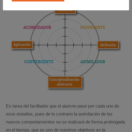
Es tarea del facilitador que el alumno pase por cada uno de
esos estadios, pues de lo contrario la asimilación de los
nuevos comportamientos no se realizará de forma prolongada
en el tiempo, que es uno de nuestros objetivos en la