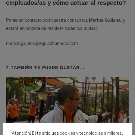
empleados/as y cómo actuar al respecto?
Ponte en contacto con nuestra consultora
Marina Galiana
, y
estará encantada de resolver todas tus dudas:
marina.galiana@equipohumano.com
TAMBIÉN TE PUEDE GUSTAR...
¡Atención! Este sitio usa cookies y tecnologías similares.