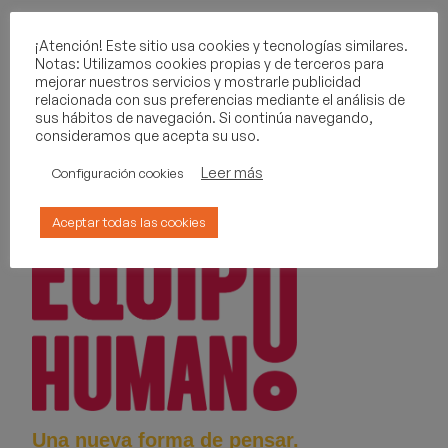
963 468 580
¡Atención! Este sitio usa cookies y tecnologías similares.
Notas: Utilizamos cookies propias y de terceros para
Valencia · Madrid · A Coruña · Castellón · Zaragoza
mejorar nuestros servicios y mostrarle publicidad
relacionada con sus preferencias mediante el análisis de
sus hábitos de navegación. Si continúa navegando,
consideramos que acepta su uso.
Leer más
Configuración cookies
Aceptar todas las cookies
Una nueva forma de pensar.