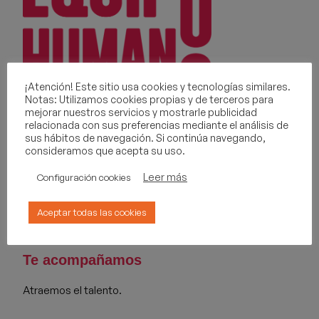
¡Atención! Este sitio usa cookies y tecnologías similares.
Notas: Utilizamos cookies propias y de terceros para
Una nueva forma de pensar.
mejorar nuestros servicios y mostrarle publicidad
relacionada con sus preferencias mediante el análisis de
Te escuchamos
sus hábitos de navegación. Si continúa navegando,
consideramos que acepta su uso.
Valencia · A Coruña · Madrid
Leer más
Configuración cookies
963 468 580
Aceptar todas las cookies
info@equipohumano.com
Te acompañamos
Atraemos el talento.