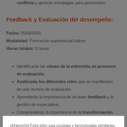
conflicto
y generar estrategias para prevenirlos.
Feedback y Evaluación del desempeño:
Fecha:
05/05/2020
Modalidad:
Formación experiencial Indoor
Horas totales:
5 horas
Identificarás las
claves de la entrevista en procesos
de evaluación
.
Analizarás los diferentes roles
que se manifiestan
en una reunión de evaluación.
Aprenderás la importancia de un buen
feedback
y la
gestión de expectativa.
Comprenderás la importancia de la
transformación
digital
para la evaluación del desempeño.
¡Atención! Este sitio usa cookies y tecnologías similares.