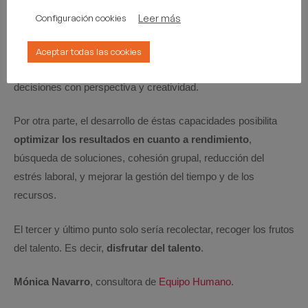
Estudios de neurociencias han probado que la
mediante el
Leer más
Configuración cookies
uso de mindfulness podemos convertirnos en
profesionales más conscientes
, con una mente más
Aceptar todas las cookies
enfocada, ser más capaces de ver con claridad, y de tomar
decisiones con perspectiva y creatividad.
Por otra parte, el desarrollo de éstas capacidades posibilita
optimizar los resultados en cuanto a rendimiento
,
búsqueda de soluciones, cohesión grupal, reducción del
estrés laboral, y mejorar la gestión del tiempo y de los
recursos.
El tercer y último punto solo sería recolectar, recoger los frutos
del talento. Es decir,
disfrutar del talento
.
Mónica Navarro
, consultora de
Equipo Humano
.