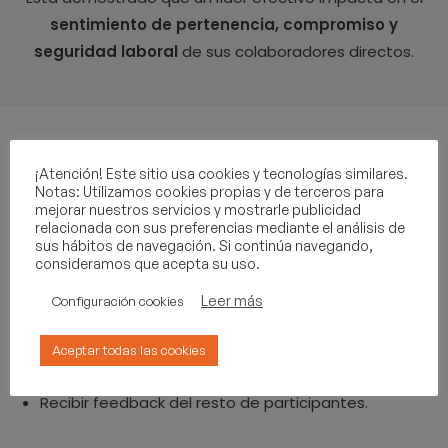
sentimiento de pertenencia, compromiso y
seguridad laboral
de sus colaboradores directos.
¡Atención! Este sitio usa cookies y tecnologías similares.
Notas: Utilizamos cookies propias y de terceros para
mejorar nuestros servicios y mostrarle publicidad
relacionada con sus preferencias mediante el análisis de
sus hábitos de navegación. Si continúa navegando,
La Estructura de la jornada consistirá en:
consideramos que acepta su uso.
Leer más
Configuración cookies
Ejercitar diferentes habilidades de liderazgo
Reflexionar sobre cómo lo has hecho
Aceptar todas las cookies
Para posteriormente diseñar tu plan de mejora.
Recibir feedback del resto de participantes.