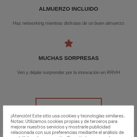
ALMUERZO INCLUIDO
Haz networking mientras disfrutas de un buen almuerzo
MUCHAS SORPRESAS
Ven y déjate sorprender por la innovación en RRHH
QUIERO INSCRIBIRME
¡Atención! Este sitio usa cookies y tecnologías similares.
Notas: Utilizamos cookies propias y de terceros para
mejorar nuestros servicios y mostrarle publicidad
relacionada con sus preferencias mediante el análisis de