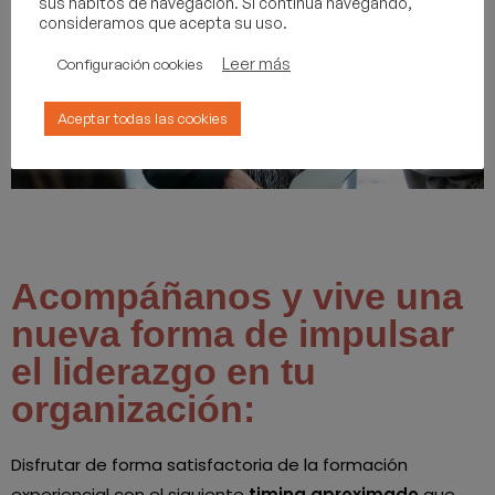
sus hábitos de navegación. Si continúa navegando,
consideramos que acepta su uso.
Leer más
Configuración cookies
Aceptar todas las cookies
Acompáñanos y vive una
nueva forma de impulsar
el liderazgo en tu
organización:
Disfrutar de forma satisfactoria de la formación
experiencial con el siguiente
timing aproximado
que