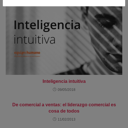
Inteligencia intuitiva
09/05/2018
De comercial a ventas: el liderazgo comercial es
cosa de todos
11/02/2013