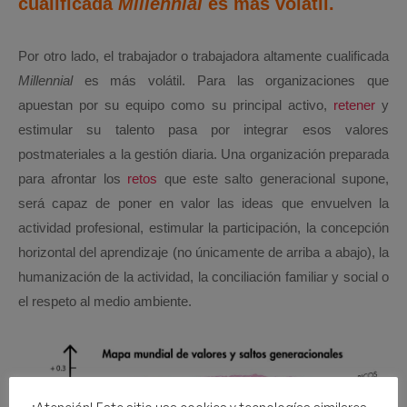
cualificada
Millennial
es más volátil.
Por otro lado, el trabajador o trabajadora altamente cualificada
Millennial
es más volátil. Para las organizaciones que
apuestan por su equipo como su principal activo,
retener
y
estimular su talento pasa por integrar esos valores
postmateriales a la gestión diaria. Una organización preparada
para afrontar los
retos
que este salto generacional supone,
será capaz de poner en valor las ideas que envuelven la
actividad profesional, estimular la participación, la concepción
horizontal del aprendizaje (no únicamente de arriba a abajo), la
humanización de la actividad, la conciliación familiar y social o
el respeto al medio ambiente.