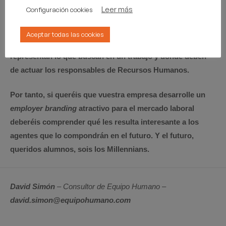
y vertical, buen clima de trabajo, una cultura organizativa
Leer más
Configuración cookies
definida, flexibilidad, variedad de tareas, o aspectos tan
sencillos como que se os deje escuchar música en el
Aceptar todas las cookies
trabajo son demandas comunes en los
Millennials
, que
representan lo que buscan en un trabajo y dónde deben
de actuar los responsables de Recursos Humanos.
Por tanto, si queréis que vuestra empresa desarrolle un
employer branding
atractivo para el mercado laboral
deberéis comprender qué les resulta interesante a los
agentes que lo compondrán en el futuro. Y el futuro,
queridos alumnos, sois los Millennians.
David Simón
– Consultor de Equipo Humano –
david.simon@equipohumano.com