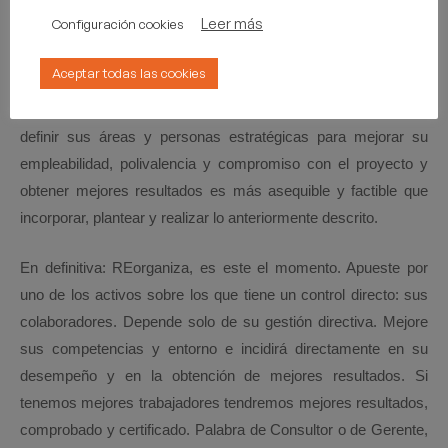
filosofías tayloristas: producción y resultados.
Leer más
Configuración cookies
Propongo otra cuestión, ¿sale «más caro» invertir en las
Aceptar todas las cookies
personas que tengo o crear nuevos equipos?. Les aseguro
que revisar su organigrama, analizar las cargas de trabajo,
definir sus áreas y personas estratégicas para mejorar su
empleabilidad, polivalencia y compromiso con el proyecto y
obtener mejores resultados es más asequible y factible que
incorporar, plantear y realizar lo anteriormente descrito.
En definitiva: REorganiza, es este el momento. Apueste por
uno de los activos sobre los que tiene un control directo: sus
colaboradores. Depende solo de su gestión directiva. Mejore
sus competencias y entorno e incidirá directamente en su
desempeño y en la obtención de mejores resultados. Si
tenemos mejores trabajadores tendremos mejores resultados,
comprobado y certificado. Palabra de Consultor o de Gerente,