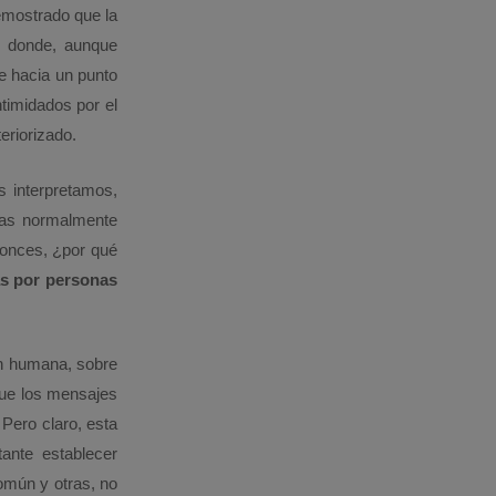
emostrado que la
r donde, aunque
te hacia un punto
timidados por el
eriorizado.
s interpretamos,
nas normalmente
tonces, ¿por qué
s por personas
ón humana, sobre
que los mensajes
. Pero claro, esta
ante establecer
omún y otras, no