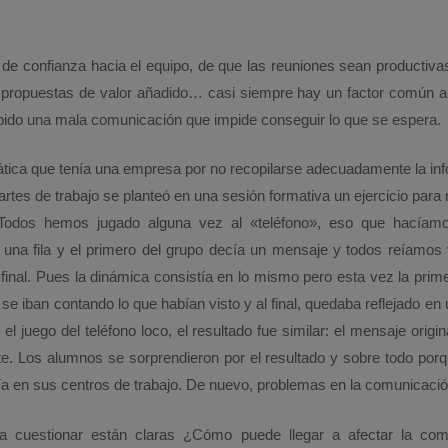
de confianza hacia el equipo, de que las reuniones sean productiva
propuestas de valor añadido… casi siempre hay un factor común a
do una mala comunicación que impide conseguir lo que se espera.
ática que tenía una empresa por no recopilarse adecuadamente la in
artes de trabajo se planteó en una sesión formativa un ejercicio para 
 Todos hemos jugado alguna vez al «teléfono», eso que hacía
una fila y el primero del grupo decía un mensaje y todos reíamo
 final. Pues la dinámica consistía en lo mismo pero esta vez la prim
e iban contando lo que habían visto y al final, quedaba reflejado en u
l juego del teléfono loco, el resultado fue similar: el mensaje origi
 Los alumnos se sorprendieron por el resultado y sobre todo porqu
ía en sus centros de trabajo. De nuevo, problemas en la comunicació
a cuestionar están claras ¿Cómo puede llegar a afectar la com