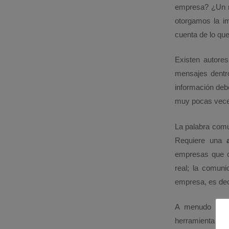
empresa? ¿Un m
otorgamos la i
cuenta de lo q
Existen autores
mensajes dentro
información debe
muy pocas vece
La palabra comu
Requiere una
empresas que c
real; la comun
empresa, es dec
A menudo se 
herramienta de 