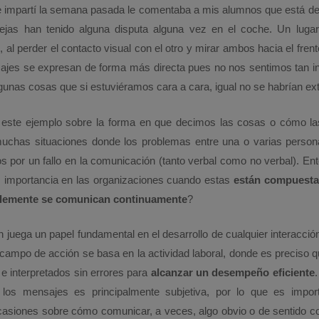
 impartí la semana pasada le comentaba a mis alumnos que está d
ejas han tenido alguna disputa alguna vez en el coche. Un luga
 al perder el contacto visual con el otro y mirar ambos hacia el fren
sajes se expresan de forma más directa pues no nos sentimos tan in
lgunas cosas que si estuviéramos cara a cara, igual no se habrían ext
 este ejemplo sobre la forma en que decimos las cosas o cómo la
muchas situaciones donde los problemas entre una o varias perso
os por un fallo en la comunicación (tanto verbal como no verbal). En
 importancia en las organizaciones cuando estas
están compuesta
blemente se comunican continuamente
?
 juega un papel fundamental en el desarrollo de cualquier interacci
campo de acción se basa en la actividad laboral, donde es preciso 
e interpretados sin errores para
alcanzar un desempeño eficiente
e los mensajes es principalmente subjetiva, por lo que es import
ocasiones sobre cómo comunicar, a veces, algo obvio o de sentido c