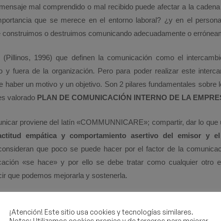
ensaje mal comprendido o mal recibido puede afectar a la caden
mportancia que se merece en el entorno laboral? ¿y en el perso
ue construimos o destruimos comunicando adecuadamente o errónea
 (Pillinos, 1996) que definen la comunicación como el intercambi
 y fuera de la organización. Pero para poder realizar este interc
 haber un motivo y un objetivo. Son 2 pilares fundamentales sobre l
s valorado
PLAN DE COMUNICACIÓN INTERNO DE LA EMPRE
nicar proviene del latín «COMMUNNICARE»; compartir, dar lo que un
actitud empática y comportamiento asertivo del emisor y el
onsideran que poco se puede hacer por el factor de la comunicac
icación «se hace» y por ello se debe tratar como cualquier otro 
ir que podemos mejorarla y sostenerla.
tiene la convicción de que el PLAN DE COMUNICACIÓN I
¡Atención! Este sitio usa cookies y tecnologías similares.
gestión compleja, sofisticada y necesariamente costosa para la em
Notas: Utilizamos cookies propias y de terceros para mejorar