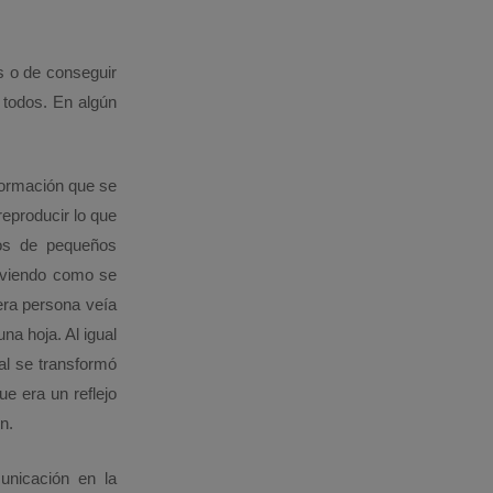
s o de conseguir
 todos. En algún
formación que se
reproducir lo que
mos de pequeños
s viendo como se
era persona veía
na hoja. Al igual
nal se transformó
e era un reflejo
n.
unicación en la