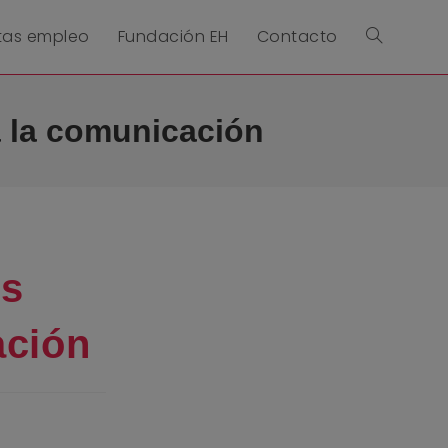
tas empleo
Fundación EH
Contacto
la la comunicación
os
ación