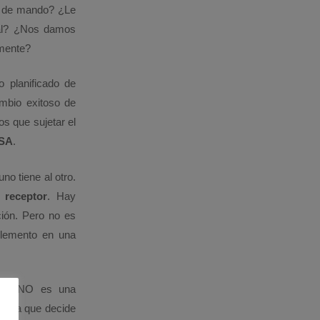
a de mando? ¿Le
nal? ¿Nos damos
mente?
o planificado de
ambio exitoso de
os que sujetar el
SA
.
o tiene al otro.
 receptor
. Hay
ión. Pero no es
elemento en una
NTERNO es una
presa que decide