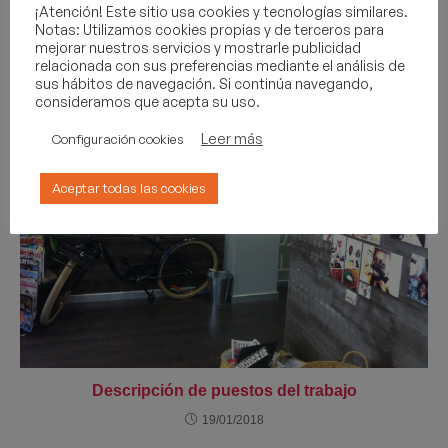
¡Atención! Este sitio usa cookies y tecnologías similares.
19/01/2018
Notas: Utilizamos cookies propias y de terceros para
mejorar nuestros servicios y mostrarle publicidad
relacionada con sus preferencias mediante el análisis de
sus hábitos de navegación. Si continúa navegando,
consideramos que acepta su uso.
Leer más
Configuración cookies
Aceptar todas las cookies
Descripción de puestos del trabajo
19/01/2018