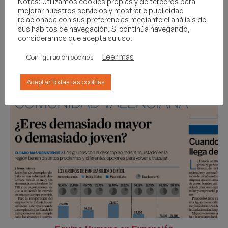
Notas: Utilizamos cookies propias y de terceros para
mejorar nuestros servicios y mostrarle publicidad
relacionada con sus preferencias mediante el análisis de
sus hábitos de navegación. Si continúa navegando,
consideramos que acepta su uso.
Cápsula de conocimiento: Clima laboral.
27 febrero
Leer más
Configuración cookies
06/02/2020
Aceptar todas las cookies