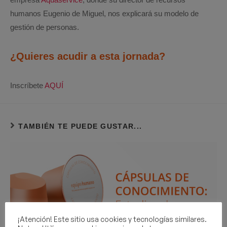
humanos Eugenio de Miguel, nos explicará su modelo de
gestión de personas.
¿Quieres acudir a esta jornada?
Inscríbete
AQUÍ
TAMBIÉN TE PUEDE GUSTAR...
¡Atención! Este sitio usa cookies y tecnologías similares.