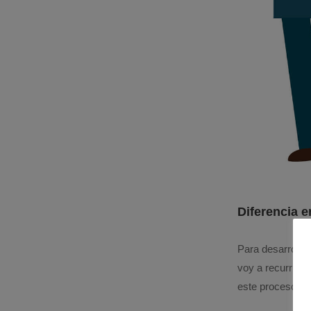
Diferencia e
Para desarroll
voy a recurrir a
este proceso evo