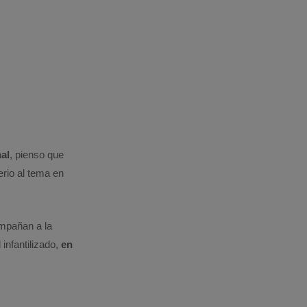
al
, pienso que
rio al tema en
mpañan a la
infantilizado,
en