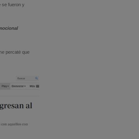
 se fueron y
emocional
 me percaté que