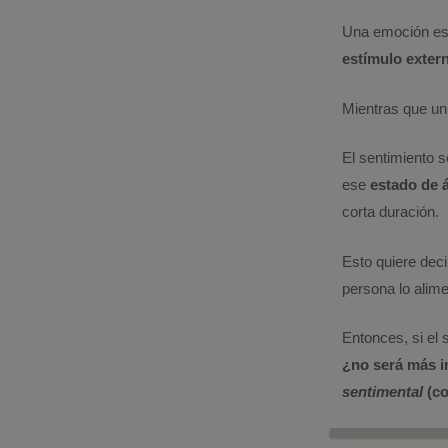
Una emoción es
estímulo exter
Mientras que un
El sentimiento 
ese
estado de 
corta duración.
Esto quiere dec
persona lo alime
Entonces, si el 
¿no será más i
sentimental
(co