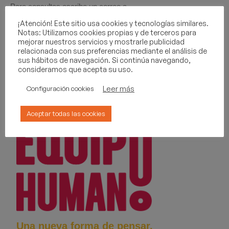
Para consultas escribe un correo a
consultabolsasaumsa@equipohumano.com
¡Atención! Este sitio usa cookies y tecnologías similares.
Notas: Utilizamos cookies propias y de terceros para
mejorar nuestros servicios y mostrarle publicidad
relacionada con sus preferencias mediante el análisis de
sus hábitos de navegación. Si continúa navegando,
consideramos que acepta su uso.
Leer más
Configuración cookies
Aceptar todas las cookies
Una nueva forma de pensar.