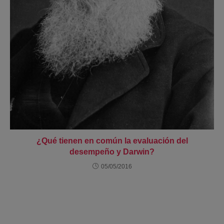
¿Qué tienen en común la evaluación del
desempeño y Darwin?
05/05/2016