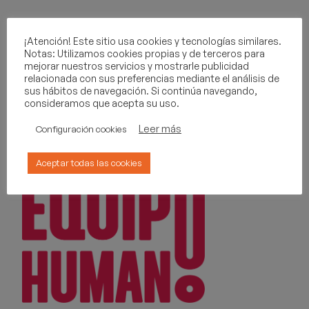
963 468 580
¡Atención! Este sitio usa cookies y tecnologías similares.
Notas: Utilizamos cookies propias y de terceros para
Valencia · Madrid · A Coruña · Castellón · Zaragoza
mejorar nuestros servicios y mostrarle publicidad
relacionada con sus preferencias mediante el análisis de
sus hábitos de navegación. Si continúa navegando,
consideramos que acepta su uso.
Leer más
Configuración cookies
Aceptar todas las cookies