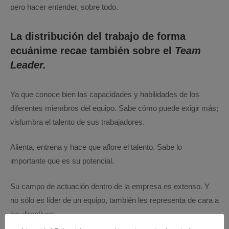
pero hacer entender, sobre todo.
La distribución del trabajo de forma
ecuánime recae también sobre el
Team
Leader.
Ya que conoce bien las capacidades y habilidades de los
diferentes miembros del equipo. Sabe cómo puede exigir más;
vislumbra el talento de sus trabajadores.
Alienta, entrena y hace que aflore el talento. Sabe lo
importante que es su potencial.
Su campo de actuación dentro de la empresa es extenso. Y
no sólo es líder de un equipo, también les representa de cara a
los directivos.