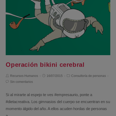
Operación bikini cerebral
Recursos Humanos
16/07/2015
Consultoría de personas
Sin comentarios
Si al mirarte al espejo te ves #empresaurio, ponte a
#dietacreativa. Los gimnasios del cuerpo se encuentran en su
momento álgido del año. A ellos acuden hordas de personas
a…