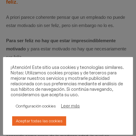
feliz.
A priori parece coherente pensar que un empleado no puede
estar motivado sin ser feliz, pero sin embargo no lo es.
Para ser feliz no hay que estar imprescindiblemente
motivado
y para estar motivado no hay que necesariamente
ser feliz.
¡Atención! Este sitio usa cookies y tecnologías similares.
De hecho,
los mayores niveles de motivación se producen
Notas: Utilizamos cookies propias y de terceros para
mejorar nuestros servicios y mostrarle publicidad
cuando los trabajadores alcanzan aproximadamente el
relacionada con sus preferencias mediante el análisis de
ecuador de su vida laboral,
momento en el que se producen
sus hábitos de navegación. Si continúa navegando,
consideramos que acepta su uso.
grandes ascensos y oportunidades de aumentos en la
retribución salarial.
Leer más
Configuración cookies
Esta época laboral suele coincidir con la época vital en el que
Aceptar todas las cookies
se alcanzan los niveles más bajos de felicidad, también