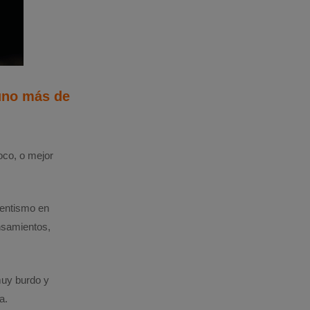
 uno más de
oco, o mejor
sentismo en
ensamientos,
muy burdo y
a.