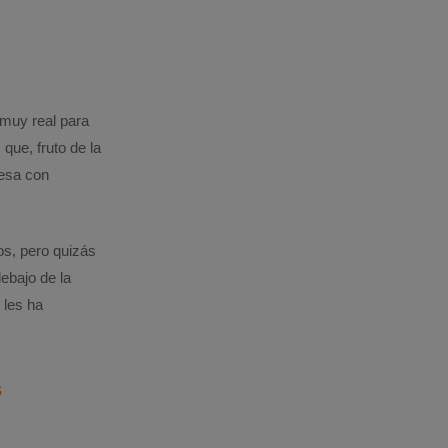
muy real para
que, fruto de la
resa con
os, pero quizás
ebajo de la
 les ha
s