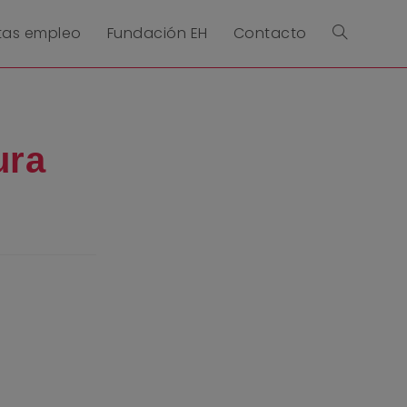
tas empleo
Fundación EH
Contacto
ura