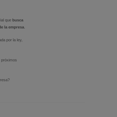
rial que
busca
 de la empresa
.
a por la ley,
s próximos
presa?