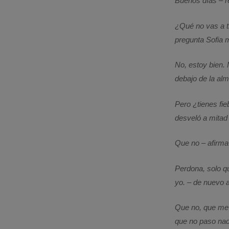
Buenos días – r
¿Qué no vas a t
pregunta Sofia 
No, estoy bien.
debajo de la al
Pero ¿tienes fi
desveló a mitad
Que no – afirm
Perdona, solo q
yo. – de nuevo a
Que no, que me 
que no paso nad