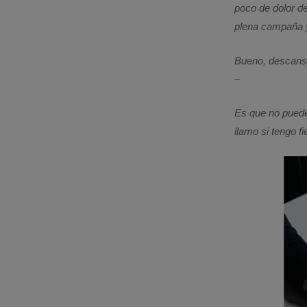
poco de dolor d
plena campaña y
Bueno, descansa
–
Es que no puede
llamo si tengo fi