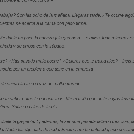
esponde él con voz ronca –
rabajar? Son las ocho de la mañana. Llegarás tarde. ¿Te ocurre algo
mientras se acerca a la cama con paso firme.
 Me duele un poco la cabeza y la garganta. – explica Juan mientras e
mohada y se arropa con la sábana.
ebre? ¿Has pasado mala noche? ¿Quieres que te traiga algo? – insist
 noche por un problema que tiene en la empresa –
a de nuevo Juan con voz de malhumorado –
uería saber cómo te encontrabas. Me extraña que no te hayas levan
firma Sofia con algo de ironía –
duele la garganta. Y, además, la semana pasada fallaron tres compa
a. Nadie les dijo nada de nada. Encima me he enterado, que únicam