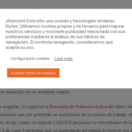
curra, debemos olvidar de una vez expresiones como “te ganarás el 
y hablemos de “harás pan con tus compañeros y compañeras mientra
¡Atención! Este sitio usa cookies y tecnologías similares.
por ejemplo.
Notas: Utilizamos cookies propias y de terceros para mejorar
nuestros servicios y mostrarle publicidad relacionada con sus
preferencias mediante el análisis de sus hábitos de
s pensamientos que nada afianzan la confianz
navegación. Si continúa navegando, consideramos que
acepta su uso.
ompañeros y creemos lo que es la Cultura del 
Leer más
la empresa.
Configuración cookies
Aceptar todas las cookies
rear un ambiente de trabajo donde la confianza, comunicación trans
ueden de lado y
pongamos foco en cómo reducir el absentismo de
Por supuesto, en un ambiente seguro.
os engañan, si cogemos la
Encuesta de Población Activa
del último tr
personas que por promedio se ausentaron de su puesto de trabajo, 
66, de las cuales un total de 1.016.876 personas se encontraban de b
e 3 de cada 4 personas que se ausentaron del trabajo lo hicieron por