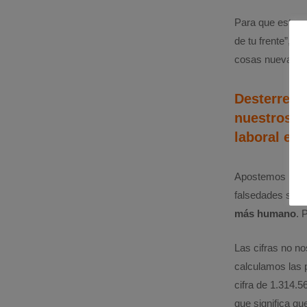
Para que esto o
de tu frente”, 
cosas nuevas”, 
Desterremo
nuestros c
laboral en 
Apostemos por c
falsedades se q
más humano
. 
Las cifras no n
calculamos las 
cifra de 1.314.5
que significa qu