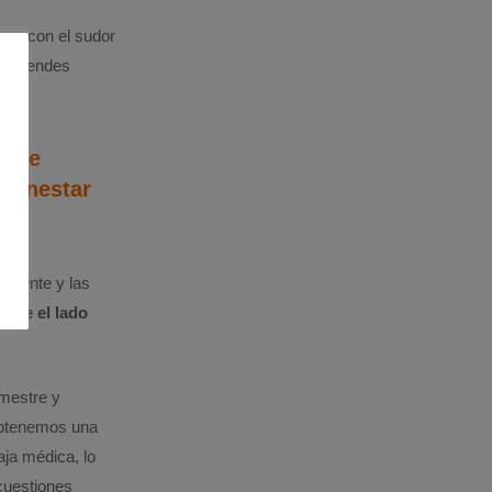
pan con el sudor
s aprendes
a de
Bienestar
parente y las
sde el lado
imestre y
obtenemos una
aja médica, lo
 cuestiones