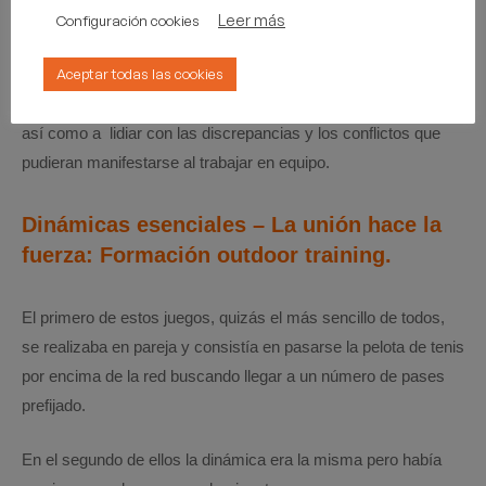
Leer más
Configuración cookies
unidad.
Aceptar todas las cookies
Aprovechando las destrezas de cada individuo, aprendiendo a
compensar las debilidades o flaquezas que pudieran existir,
así como a lidiar con las discrepancias y los conflictos que
pudieran manifestarse al trabajar en equipo.
Dinámicas esenciales – La unión hace la
fuerza: Formación outdoor training.
El primero de estos juegos, quizás el más sencillo de todos,
se realizaba en pareja y consistía en pasarse la pelota de tenis
por encima de la red buscando llegar a un número de pases
prefijado.
En el segundo de ellos la dinámica era la misma pero había