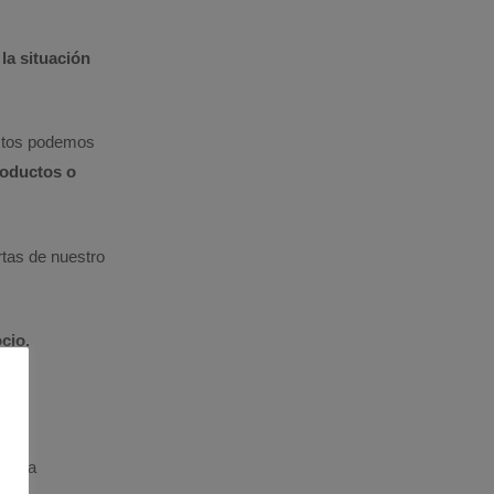
la situación
ctos podemos
roductos o
rtas de nuestro
cio.
propia