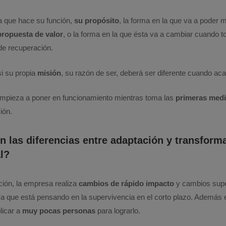
la que hace su función,
su propósito
, la forma en la que va a poder 
propuesta de valor
, o la forma en la que ésta va a cambiar cuando t
de recuperación.
si su propia
misión
, su razón de ser, deberá ser diferente cuando acab
 empieza a poner en funcionamiento mientras toma las
primeras med
ción.
n las diferencias entre adaptación y transform
l?
ión, la empresa realiza
cambios de rápido impacto
y cambios super
 ya que está pensando en la supervivencia en el corto plazo. Además 
licar a
muy pocas personas
para lograrlo.