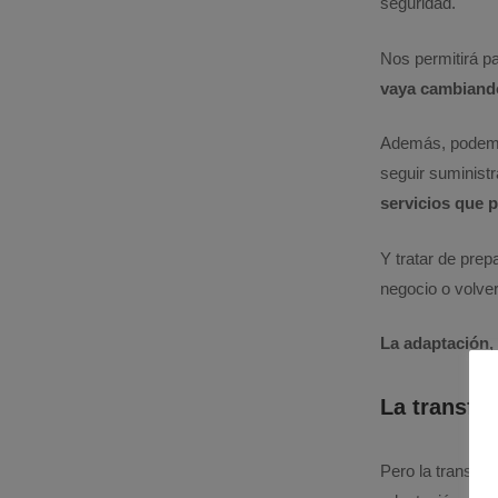
seguridad.
Nos permitirá p
vaya cambiand
Además, podemo
seguir suministr
servicios que
Y tratar de pre
negocio o volve
La adaptación,
La transfo
Pero la transfo