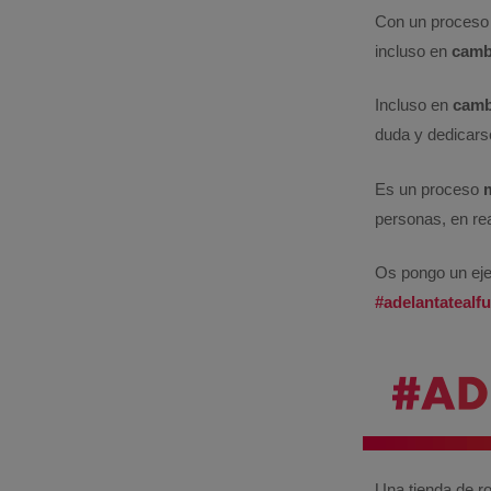
Con un proceso
incluso en
camb
Incluso en
camb
duda y dedicars
Es un proceso
personas, en rea
Os pongo un ejem
#adelantatealf
Una tienda de r