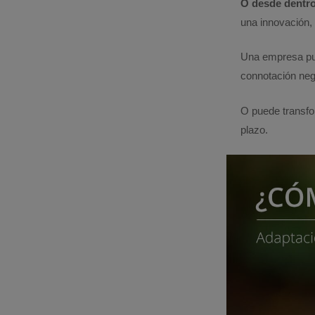
O desde dentr
una innovación, 
Una empresa pu
connotación neg
O puede transfo
plazo.