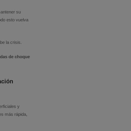
mantener su
odo esto vuelva
e la crisis.
idas de choque
ación
ficiales y
es más rápida,