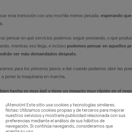
asar esta transición con una mochila menos pesada,
esperando que 
o
.
s pensar en qué servicios podemos seguir prestando, o que produ
ando, mientras eso llega, e incluso
podemos pensar en aquellos p
 podrán ser más demandados después
.
pararnos para los primeros pasos a dar cuando podamos abrir las pue
r a poner la maquinaria en marcha.
 bien hecha es muy ágil y tiene un impacto muy rápido en el nego
¡Atención! Este sitio usa cookies y tecnologías similares.
rmación frente al cambio.
Notas: Utilizamos cookies propias y de terceros para mejorar
nuestros servicios y mostrarle publicidad relacionada con sus
preferencias mediante el análisis de sus hábitos de
rmación
tiene más transcendencia
, y además implica, engloba, a la 
navegación. Si continúa navegando, consideramos que
acepta su uso.