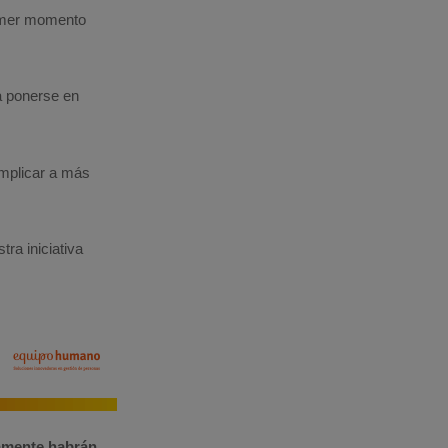
imer momento
 ponerse en
implicar a más
ra iniciativa
damente habrán