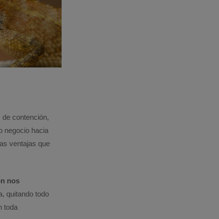
 de contención,
ro negocio hacia
las ventajas que
ón nos
a, quitando todo
n toda