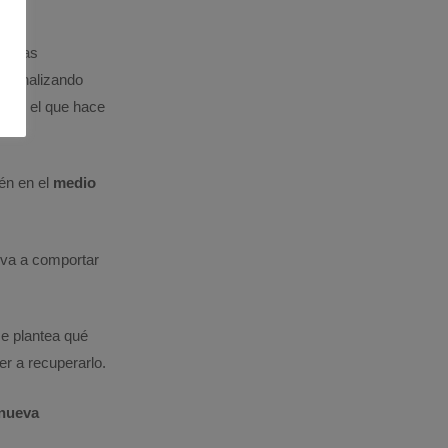
nuevas
tá analizando
o en el que hace
én en el
medio
va a comportar
se plantea qué
er a recuperarlo.
 nueva