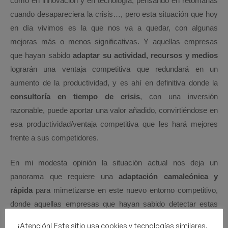
como en innovación y en tecnología, pensando en retomarlas
cuando desapareciera la crisis…, pero esta situación que hoy
en día vivimos es la que nos va a quedar, con algunas
mejoras más o menos significativas. Y aquellas empresas
que hayan sabido
adaptar su actividad, recursos y medios
lograrán una ventaja competitiva que redundará en un
aumento de la productividad, y es ahí en definitiva donde la
consultoría en tiempo de crisis
, con una inversión
razonable, puede aportar una valor añadido, convirtiéndose en
esa productividad/ventaja competitiva que les hará mejores
frente a sus competidores.
En mi modesta opinión la situación actual nos deja un
panorama que requiere una
adaptación camaleónica y
rápida
para mimetizarse en este nuevo entorno competitivo,
donde aquellas empresas que hayan sabido detectar estas
cuestiones tienen la oportunidad de adaptarse y sobrevivir,
¡Atención! Este sitio usa cookies y tecnologías similares.